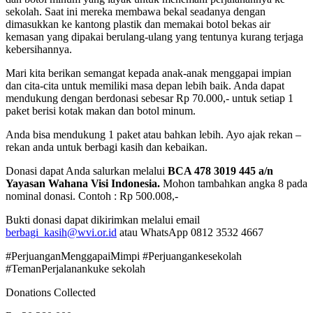
sekolah. Saat ini mereka membawa bekal seadanya dengan
dimasukkan ke kantong plastik dan memakai botol bekas air
kemasan yang dipakai berulang-ulang yang tentunya kurang terjaga
kebersihannya.
Mari kita berikan semangat kepada anak-anak menggapai impian
dan cita-cita untuk memiliki masa depan lebih baik. Anda dapat
mendukung dengan berdonasi sebesar Rp 70.000,- untuk setiap 1
paket berisi kotak makan dan botol minum.
Anda bisa mendukung 1 paket atau bahkan lebih. Ayo ajak rekan –
rekan anda untuk berbagi kasih dan kebaikan.
Donasi dapat Anda salurkan melalui
BCA 478 3019 445 a/n
Yayasan Wahana Visi Indonesia.
Mohon tambahkan angka 8 pada
nominal donasi. Contoh : Rp 500.008,-
Bukti donasi dapat dikirimkan melalui email
berbagi_kasih@wvi.or.id
atau WhatsApp 0812 3532 4667
#PerjuanganMenggapaiMimpi #Perjuangankesekolah
#TemanPerjalanankuke sekolah
Donations Collected