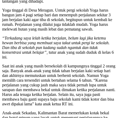
tantangan yang dihadapi.
Yoga tinggal di Desa Meragun. Untuk pergi sekolah Yoga harus
bangun jam 4 pagi setiap hari dan menempuh perjalanan sekitar 3
jam berjalan kaki agar tiba di sekolah, begitupun untuk kembali ke
rumah. Perjalanan yang dilalui juga tidaklah mudah. Yoga harus
melewati hutan yang masih lebat dan pematang sawah.
“Terkadang saya lelah ketika berjalan, belum lagi jika ketemu
hewan berbisa yang membuat saya takut untuk pergi ke sekolah.
Dan tiba di sekolah pun kadang sudah ngantuk dan tidak
konsentrasi untuk belajar”,
tutur anak yang sudah duduk di kelas 6
ini.
Saat ini anak yang masih bersekolah di kampungnya tinggal 2 orang
saja. Banyak anak-anak yang tidak tahan berjalan kaki setiap hari
dan akhirnya memutuskan untuk berhenti sekolah. Namun Yoga
memilih cara tersendiri untuk bertahan selama 6 tahun. “Karena
perjalanan yang cukup jauh maka saya tidak pernah lupa untuk
sarapan dan membawa bekal untuk dimakan ketika perjalanan nanti.
Harus ada tenaga ketika berjalan. Selain itu, saya juga pasti
membawa baju ganti supaya baju sekolah kami tidak kotor dan bisa
awet dipakai lama” kata anak ketua RT ini.
Anak-anak Sekadau, Kalimantan Barat memerlukan kotak bekal
dan botol minum yang layak untuk menemani perjalanannya ke